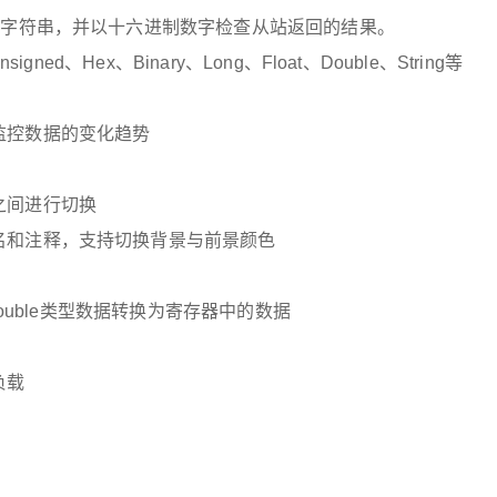
试字符串，并以十六进制数字检查从站返回的结果。
ned、Hex、Binary、Long、Float、Double、String等
换
监控数据的变化趋势
之间进行切换
名和注释，支持切换背景与前景颜色
Double类型数据转换为寄存器中的数据
负载