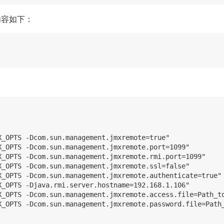
容如下：
_OPTS -Dcom.sun.management.jmxremote=true"

X_OPTS -Dcom.sun.management.jmxremote.port=1099"

X_OPTS -Dcom.sun.management.jmxremote.rmi.port=1099"

X_OPTS -Dcom.sun.management.jmxremote.ssl=false"

X_OPTS -Dcom.sun.management.jmxremote.authenticate=true"

X_OPTS -Djava.rmi.server.hostname=192.168.1.106"

X_OPTS -Dcom.sun.management.jmxremote.access.file=Path_to
X_OPTS -Dcom.sun.management.jmxremote.password.file=Path_