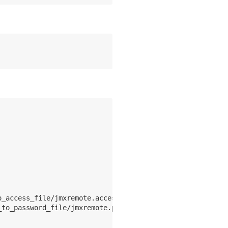
_access_file/jmxremote.access"

to_password_file/jmxremote.password"
