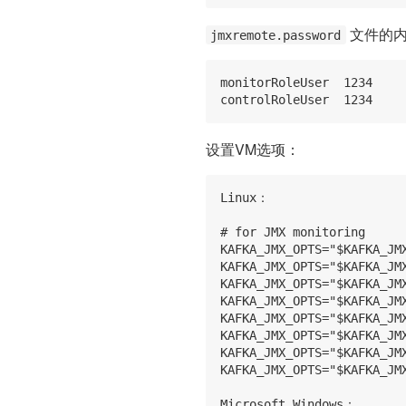
文件的内
jmxremote.password
monitorRoleUser  1234

设置VM选项：
Linux：

# for JMX monitoring

KAFKA_JMX_OPTS="$KAFKA_JMX
KAFKA_JMX_OPTS="$KAFKA_JM
KAFKA_JMX_OPTS="$KAFKA_JM
KAFKA_JMX_OPTS="$KAFKA_JM
KAFKA_JMX_OPTS="$KAFKA_JM
KAFKA_JMX_OPTS="$KAFKA_JM
KAFKA_JMX_OPTS="$KAFKA_JM
KAFKA_JMX_OPTS="$KAFKA_JM
Microsoft Windows：
