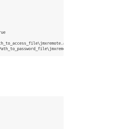
ue

h_to_access_file\jmxremote.access
