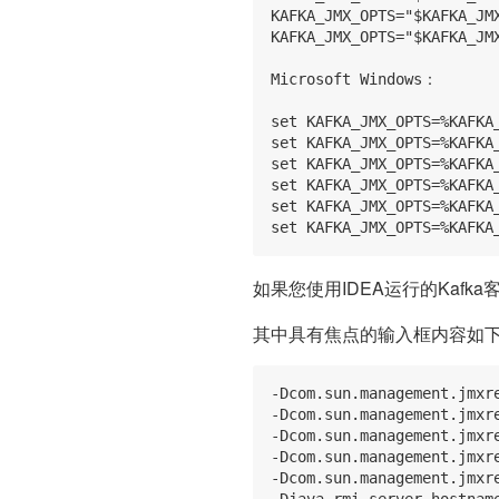
KAFKA_JMX_OPTS="$KAFKA_JM
KAFKA_JMX_OPTS="$KAFKA_JM
Microsoft Windows：

set KAFKA_JMX_OPTS=%KAFKA
set KAFKA_JMX_OPTS=%KAFKA
set KAFKA_JMX_OPTS=%KAFKA
set KAFKA_JMX_OPTS=%KAFKA
set KAFKA_JMX_OPTS=%KAFKA
如果您使用IDEA运行的Kafka
其中具有焦点的输入框内容如
-Dcom.sun.management.jmxre
-Dcom.sun.management.jmxre
-Dcom.sun.management.jmxre
-Dcom.sun.management.jmxre
-Dcom.sun.management.jmxre