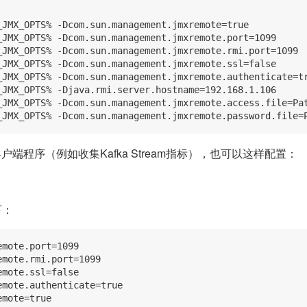
_JMX_OPTS% -Dcom.sun.management.jmxremote=true

_JMX_OPTS% -Dcom.sun.management.jmxremote.port=1099

_JMX_OPTS% -Dcom.sun.management.jmxremote.rmi.port=1099

_JMX_OPTS% -Dcom.sun.management.jmxremote.ssl=false

_JMX_OPTS% -Dcom.sun.management.jmxremote.authenticate=tr
_JMX_OPTS% -Djava.rmi.server.hostname=192.168.1.106

_JMX_OPTS% -Dcom.sun.management.jmxremote.access.file=Pat
客户端程序（例如收集Kafka Stream指标），也可以这样配置：
下：
mote.port=1099

mote.rmi.port=1099

mote.ssl=false

mote.authenticate=true

mote=true
