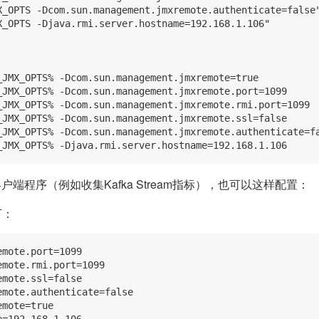
X_OPTS -Dcom.sun.management.jmxremote.authenticate=false"
X_OPTS -Djava.rmi.server.hostname=192.168.1.106"

_JMX_OPTS% -Dcom.sun.management.jmxremote=true

_JMX_OPTS% -Dcom.sun.management.jmxremote.port=1099

_JMX_OPTS% -Dcom.sun.management.jmxremote.rmi.port=1099

_JMX_OPTS% -Dcom.sun.management.jmxremote.ssl=false

_JMX_OPTS% -Dcom.sun.management.jmxremote.authenticate=fa
客户端程序（例如收集Kafka Stream指标），也可以这样配置：
下：
mote.port=1099

mote.rmi.port=1099

mote.ssl=false

mote.authenticate=false

mote=true
